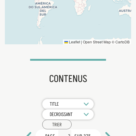
Leaflet
|
Open Street Map ©
CartoDB
CONTENUS
TRIER