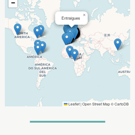
−
×
Entraigues
Leaflet
|
Open Street Map ©
CartoDB