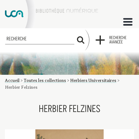
ACCUEIL
RECHERCHE
RECHERCHE
AVANCÉE
COLLECTIONS
FACTUMS
Accueil
>
Toutes les collections
>
Herbiers Universitaires
>
Les factums à la BU
Présentation du corpus de factums de la collection Marie
Bibliographie
Glossaire
Index de recherche
Herbier Felzines
HERBIER FELZINES