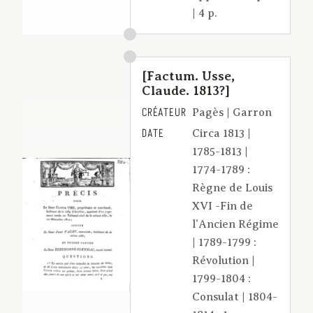
| 4 p.
[Factum. Usse,
Claude. 1813?]
CRÉATEUR
Pagès | Garron
DATE
Circa 1813 |
1785-1813 |
1774-1789 :
Règne de Louis
XVI -Fin de
l’Ancien Régime
| 1789-1799 :
Révolution |
1799-1804 :
Consulat | 1804-