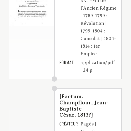
XVI -Fin de
l’Ancien Régime
| 1789-1799 :
Révolution |
1799-1804 :
Consulat | 1804-
1814 : 1er
Empire
FORMAT
application/pdf
| 24 p.
[Factum.
Champflour, Jean-
Baptiste-
César. 1813?]
CRÉATEUR
Pagès |