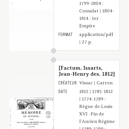
1799-1804 :
Consulat | 1804-
1814 : 1er
Empire
FORMAT
application/pdf
| 27 p.
[Factum. Issarts,
Jean-Henry des. 1812]
CRÉATEUR
Vissac | Garron
DATE
1812 | 1785-1812
| 1774-1789 :
Règne de Louis
XVI -Fin de
l’Ancien Régime
| 1789-1799 :