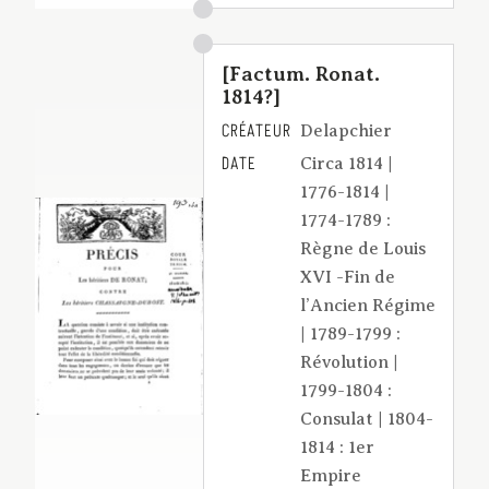
[Factum. Ronat.
1814?]
CRÉATEUR
Delapchier
DATE
Circa 1814 |
1776-1814 |
1774-1789 :
Règne de Louis
XVI -Fin de
l’Ancien Régime
| 1789-1799 :
Révolution |
1799-1804 :
Consulat | 1804-
1814 : 1er
Empire