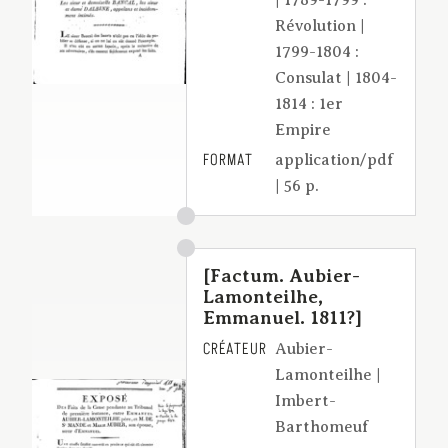
Révolution |
1799-1804 :
Consulat | 1804-
1814 : 1er
Empire
FORMAT
application/pdf
| 56 p.
[Factum. Aubier-
Lamonteilhe,
Emmanuel. 1811?]
CRÉATEUR
Aubier-
Lamonteilhe |
Imbert-
Barthomeuf