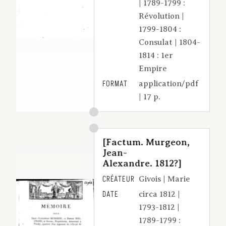
| 1789-1799 :
Révolution |
1799-1804 :
Consulat | 1804-
1814 : 1er
Empire
FORMAT
application/pdf
| 17 p.
[Factum. Murgeon,
Jean-
Alexandre. 1812?]
CRÉATEUR
Givois | Marie
DATE
circa 1812 |
1793-1812 |
1789-1799 :