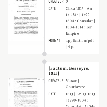
CRÉATEUR
0
DATE
Circa 1813 | An
13-1813 | 1799-
1804 : Consulat |
1804-1814 : 1er
Empire
FORMAT
application/pdf
| 4 p.
[Factum. Besseyre.
1813]
CRÉATEUR
Vissac |
Gourbeyre
DATE
1813 | An 13-1813
| 1799-1804 :
Consulat | 1804-