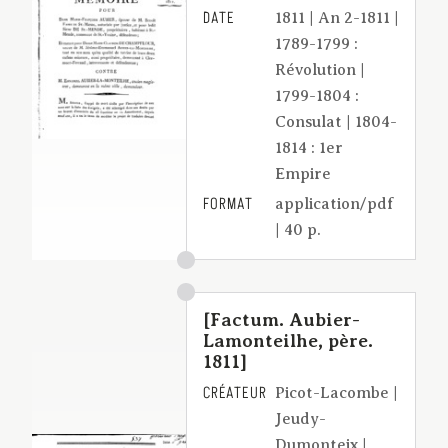
DATE
1811 | An 2-1811 |
1789-1799 :
Révolution |
1799-1804 :
Consulat | 1804-
1814 : 1er
Empire
FORMAT
application/pdf
| 40 p.
[Factum. Aubier-
Lamonteilhe, père.
1811]
CRÉATEUR
Picot-Lacombe |
Jeudy-
Dumonteix |