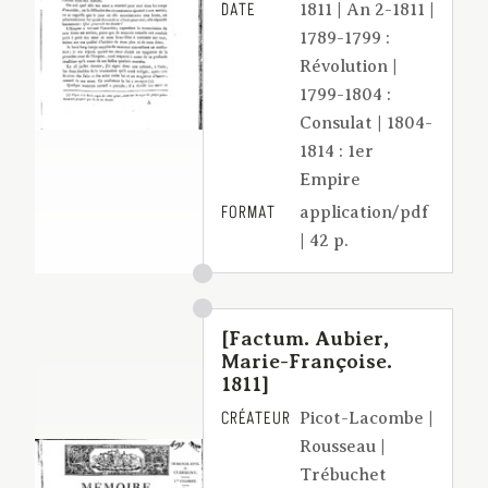
DATE
1811 | An 2-1811 |
1789-1799 :
Révolution |
1799-1804 :
Consulat | 1804-
1814 : 1er
Empire
FORMAT
application/pdf
| 42 p.
[Factum. Aubier,
Marie-Françoise.
1811]
CRÉATEUR
Picot-Lacombe |
Rousseau |
Trébuchet