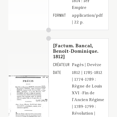
1814 : 1er
Empire
FORMAT
application/pdf
| 22 p.
[Factum. Bancal,
Benoît-Dominique.
1812]
CRÉATEUR
Pagès | Devèze
DATE
1812 | 1785-1812
| 1774-1789 :
Règne de Louis
XVI -Fin de
l’Ancien Régime
| 1789-1799 :
Révolution |