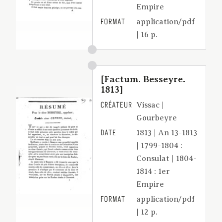
Empire
FORMAT
application/pdf
| 16 p.
[Factum. Besseyre.
1813]
CRÉATEUR
Vissac |
Gourbeyre
DATE
1813 | An 13-1813
| 1799-1804 :
Consulat | 1804-
1814 : 1er
Empire
FORMAT
application/pdf
| 12 p.