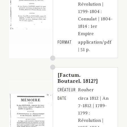
Révolution |
1799-1804 :
Consulat | 1804-
1814 : 1er
Empire
FORMAT
application/pdf
| 51 p.
[Factum.
Boutarel. 1812?]
CRÉATEUR
Rouher
DATE
circa 1812 | An
7-1812 | 1789-
1799 :
Révolution |