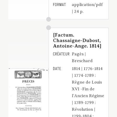
FORMAT
application/pdf
| 24 p.
[Factum.
Chassaigne-Dubost,
Antoine-Ange. 1814]
CRÉATEUR
Pagès |
Breschard
DATE
1814 | 1776-1814
| 1774-1789 :
Règne de Louis
XVI -Fin de
l’Ancien Régime
| 1789-1799 :
Révolution |
1799-1804 :