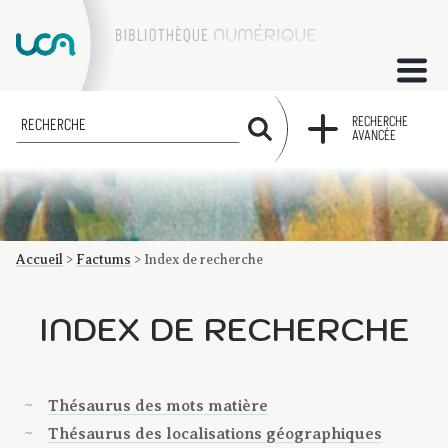
ACCUEIL
RECHERCHE
RECHERCHE
AVANCÉE
COLLECTIONS
FACTUMS
Accueil
>
Factums
>
Index de recherche
Les factums à la BU
Présentation du corpus de factums de la collection Marie
Bibliographie
Glossaire
Index de recherche
INDEX DE RECHERCHE
Thésaurus des mots matière
Thésaurus des localisations géographiques