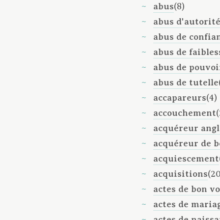
abus
(8)
abus d'autorit
abus de confia
abus de faibles
abus de pouvoi
abus de tutelle
accapareurs
(4)
accouchement
acquéreur angl
acquéreur de b
acquiescement
acquisitions
(20
actes de bon v
actes de maria
actes de naiss