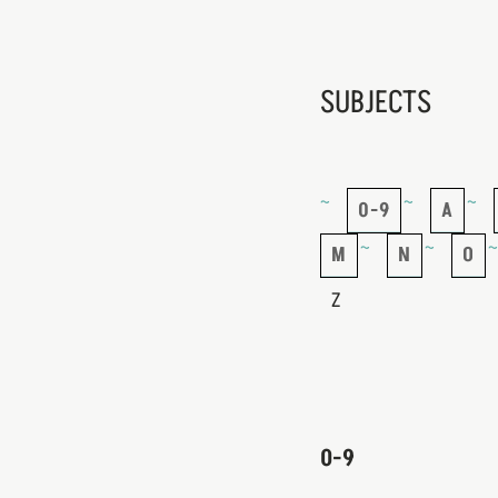
SUBJECTS
0-9
A
M
N
O
Z
0-9