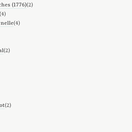
ches (1776)
(2)
(4)
rnelle
(4)
al
(2)
ot
(2)