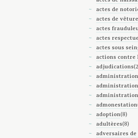
actes de notori
actes de vêtur
actes fraudule
actes respectu
actes sous sein
actions contre 
adjudications
(
administration
administration
administratio
admonestation
adoption
(8)
adultères
(8)
adversaires de 