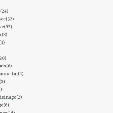
é
(24)
nce
(52)
se
(92)
r
(8)
(4)
(20)
ais
(6)
onne foi
(2)
(2)
)
oisinage
(2)
ge
(6)
ance
(14)