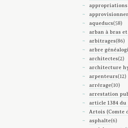
appropriations
approvisionne
aqueducs
(58)
arban à bras e
arbitrages
(86)
arbre généalog
architectes
(2)
architecture h
arpenteurs
(12)
arrérage
(10)
arrestation pu
article 1384 du 
Artois (Comte d
asphalte
(6)