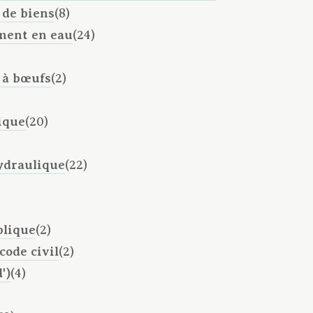
 de biens
(8)
ment en eau
(24)
t à bœufs
(2)
ique
(20)
ydraulique
(22)
blique
(2)
code civil
(2)
')
(4)