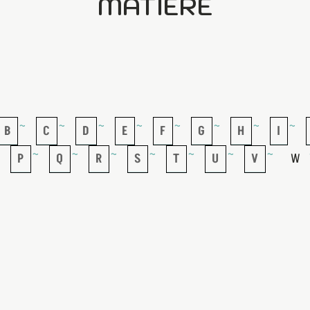
MATIÈRE
B
C
D
E
F
G
H
I
P
Q
R
S
T
U
V
W