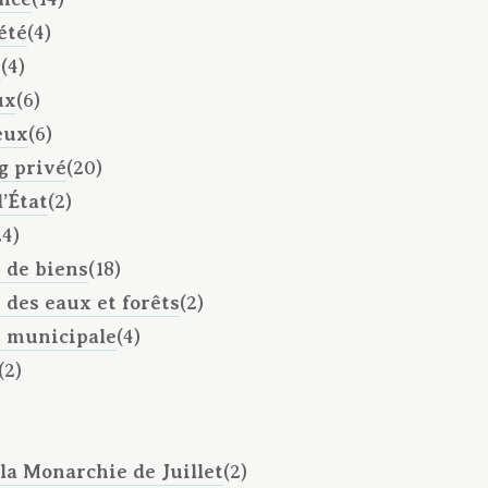
été
(4)
e
(4)
ux
(6)
eux
(6)
g privé
(20)
l’État
(2)
24)
 de biens
(18)
 des eaux et forêts
(2)
n municipale
(4)
(2)
la Monarchie de Juillet
(2)