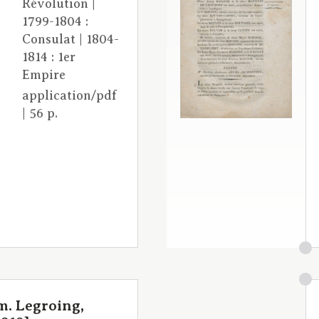
Révolution |
1799-1804 :
Consulat | 1804-
1814 : 1er
Empire
application/pdf
| 56 p.
m. Legroing,