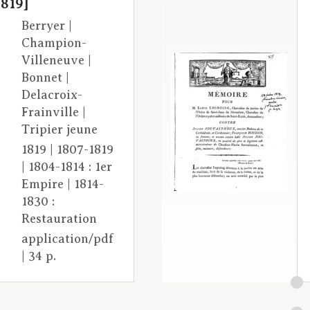
1819]
Berryer |
Champion-
Villeneuve |
Bonnet |
Delacroix-
Frainville |
Tripier jeune
1819 | 1807-1819
| 1804-1814 : 1er
Empire | 1814-
1830 :
Restauration
application/pdf
| 34 p.