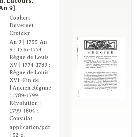
m. Lacours,
An 9]
Couhert-
Duvernet |
Croizier
An 9 | 1755-An
9 | 1716-1774 :
Règne de Louis
XV | 1774-1789 :
Règne de Louis
XVI -Fin de
l’Ancien Régime
| 1789-1799 :
Révolution |
1799-1804 :
Consulat
application/pdf
| 52 p.