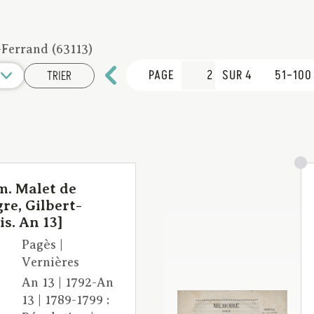
Ferrand (63113)
PAGE
SUR 4
51–100
TRIER
m. Malet de
re, Gilbert-
s. An 13]
Pagès |
Vernières
An 13 | 1792-An
13 | 1789-1799 :