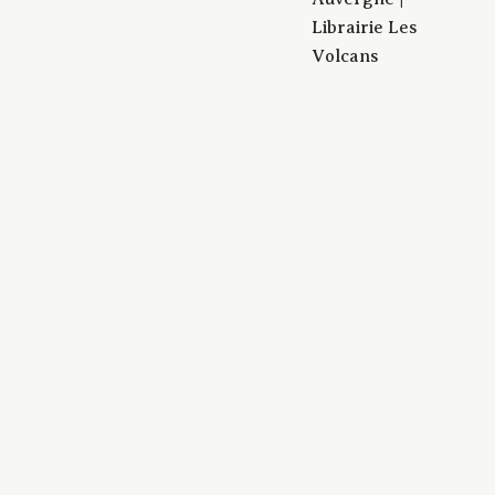
Librairie Les
Volcans
Sapin-Defour, Cédric (1975-.... ;
CRÉATEUR
alpiniste)
10/10/2025
DATE
In : Où les étoiles tombent / Cédric
DESCRIPTION
Sapin-Defour. -
Paris : Stock, DL 2025. - ISBN
978-2-234-09700-1
BUCA_Dedicaces_les_Volcans_427
IDENTIFIANT
application/pdf
FORMAT