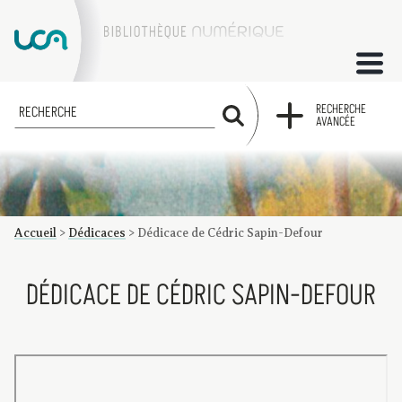
ACCUEIL
RECHERCHE
RECHERCHE
AVANCÉE
COLLECTIONS
FACTUMS
Accueil
>
Dédicaces
>
Dédicace de Cédric Sapin-Defour
Les factums à la BU
Présentation du corpus de factums de la collection Marie
Bibliographie
Glossaire
Index de recherche
DÉDICACE DE CÉDRIC SAPIN-DEFOUR