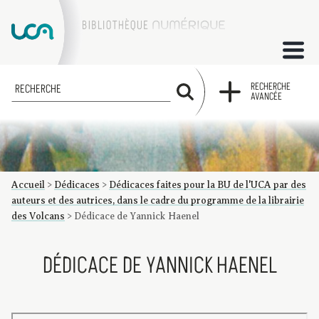
ACCUEIL
RECHERCHE
RECHERCHE
AVANCÉE
COLLECTIONS
FACTUMS
Accueil
>
Dédicaces
>
Dédicaces faites pour la BU de l'UCA par des
Les factums à la BU
Présentation du corpus de factums de la collection Marie
Bibliographie
Glossaire
Index de recherche
auteurs et des autrices, dans le cadre du programme de la librairie
des Volcans
>
Dédicace de Yannick Haenel
DÉDICACE DE YANNICK HAENEL