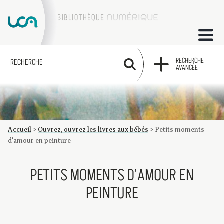
ACCUEIL
RECHERCHE
RECHERCHE
AVANCÉE
COLLECTIONS
FACTUMS
Accueil
>
Ouvrez, ouvrez les livres aux bébés
>
Petits moments
Les factums à la BU
Présentation du corpus de factums de la collection Marie
Bibliographie
Glossaire
Index de recherche
d'amour en peinture
PETITS MOMENTS D'AMOUR EN
PEINTURE