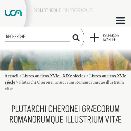
ACCUEIL
RECHERCHE
RECHERCHE
AVANCÉE
COLLECTIONS
FACTUMS
Accueil
>
Livres anciens XVIe - XIXe siècles
>
Livres anciens XVIe
Les factums à la BU
Présentation du corpus de factums de la collection Marie
Bibliographie
Glossaire
Index de recherche
siècle
>
Plutarchi Cheronei Græcorum Romanorumque illustrium
vitæ
PLUTARCHI CHERONEI GRÆCORUM
ROMANORUMQUE ILLUSTRIUM VITÆ