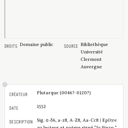
Domaine public
Bibliothèque
DROITS
SOURCE
Université
Clermont
Auvergne
Plutarque (0046?-0120?)
CRÉATEUR
1552
DATE
Sig. α-δ6, a-z8, A-Z8, Aa-Cc8 | Epître
DESCRIPTION
au lecteur et poème signé "Jo.Sinap."