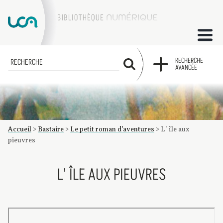
ACCUEIL
RECHERCHE
RECHERCHE
AVANCÉE
COLLECTIONS
FACTUMS
Accueil
>
Bastaire
>
Le petit roman d'aventures
>
L' île aux
Les factums à la BU
Présentation du corpus de factums de la collection Marie
Bibliographie
Glossaire
Index de recherche
pieuvres
L' ÎLE AUX PIEUVRES