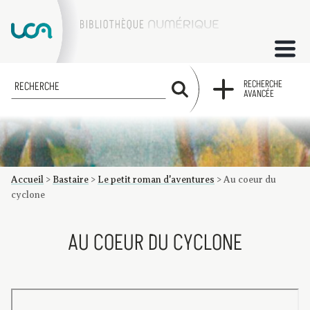
ACCUEIL
RECHERCHE
RECHERCHE
AVANCÉE
COLLECTIONS
FACTUMS
Accueil
>
Bastaire
>
Le petit roman d'aventures
>
Au coeur du
Les factums à la BU
Présentation du corpus de factums de la collection Marie
Bibliographie
Glossaire
Index de recherche
cyclone
AU COEUR DU CYCLONE