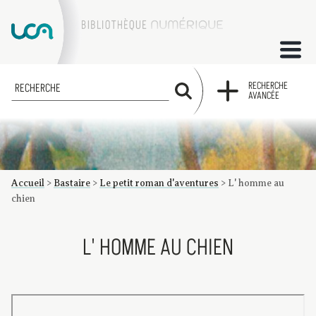
ACCUEIL
RECHERCHE
RECHERCHE
AVANCÉE
COLLECTIONS
FACTUMS
Accueil
>
Bastaire
>
Le petit roman d'aventures
>
L' homme au
Les factums à la BU
Présentation du corpus de factums de la collection Marie
Bibliographie
Glossaire
Index de recherche
chien
L' HOMME AU CHIEN