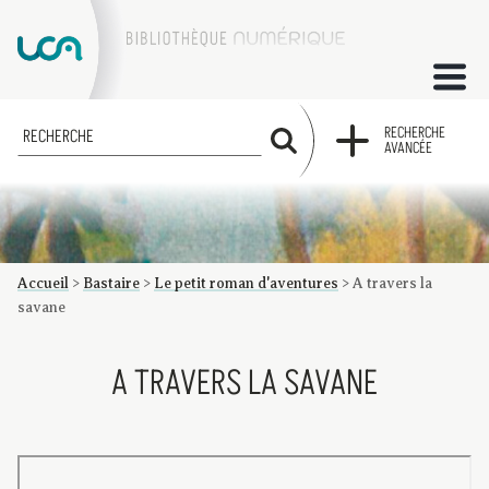
ACCUEIL
RECHERCHE
RECHERCHE
AVANCÉE
COLLECTIONS
FACTUMS
Accueil
>
Bastaire
>
Le petit roman d'aventures
>
A travers la
Les factums à la BU
Présentation du corpus de factums de la collection Marie
Bibliographie
Glossaire
Index de recherche
savane
A TRAVERS LA SAVANE