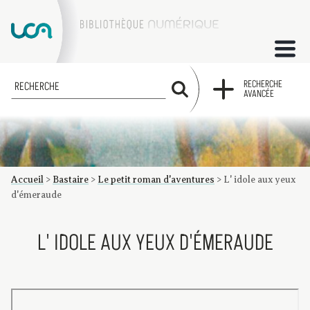
ACCUEIL
RECHERCHE
RECHERCHE
AVANCÉE
COLLECTIONS
FACTUMS
Accueil
>
Bastaire
>
Le petit roman d'aventures
>
L' idole aux yeux
Les factums à la BU
Présentation du corpus de factums de la collection Marie
Bibliographie
Glossaire
Index de recherche
d'émeraude
L' IDOLE AUX YEUX D'ÉMERAUDE