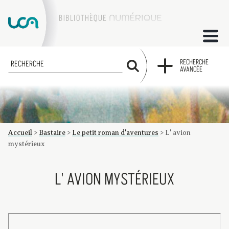
ACCUEIL
RECHERCHE
RECHERCHE
AVANCÉE
COLLECTIONS
FACTUMS
Accueil
>
Bastaire
>
Le petit roman d'aventures
>
L' avion
Les factums à la BU
Présentation du corpus de factums de la collection Marie
Bibliographie
Glossaire
Index de recherche
mystérieux
L' AVION MYSTÉRIEUX