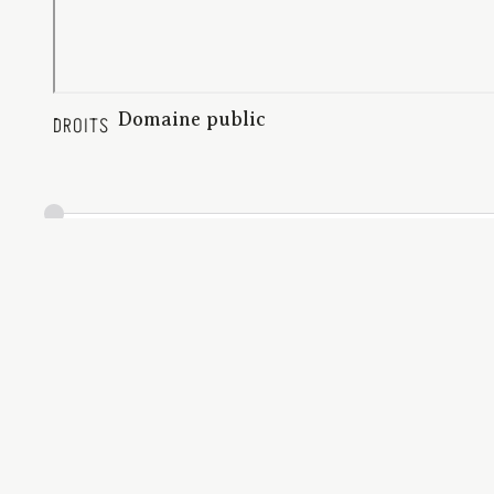
Domaine public
DROITS
Bonneau , Albert (1898-1967)
CRÉATEUR
1937
DATE
Le petit roman d'aventures ; 36
DESCRIPTION
BUCA_Bastaire_Roman_Aventur
IDENTIFIANT
32 p. | 15 cm | application/pdf
FORMAT