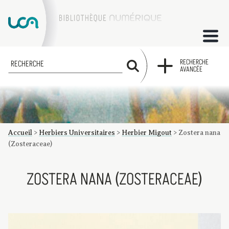
ACCUEIL
RECHERCHE
RECHERCHE
AVANCÉE
COLLECTIONS
FACTUMS
Accueil
>
Herbiers Universitaires
>
Herbier Migout
>
Zostera nana
Les factums à la BU
Présentation du corpus de factums de la collection Marie
Bibliographie
Glossaire
Index de recherche
(Zosteraceae)
ZOSTERA NANA (ZOSTERACEAE)