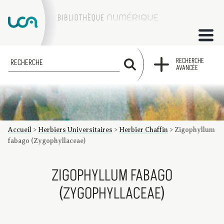
ACCUEIL
RECHERCHE
RECHERCHE
AVANCÉE
COLLECTIONS
FACTUMS
Accueil
>
Herbiers Universitaires
>
Herbier Chaffin
>
Zigophyllum
Les factums à la BU
Présentation du corpus de factums de la collection Marie
Bibliographie
Glossaire
Index de recherche
fabago (Zygophyllaceae)
ZIGOPHYLLUM FABAGO
(ZYGOPHYLLACEAE)