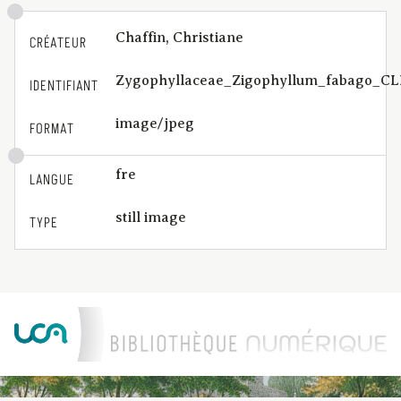
Chaffin, Christiane
CRÉATEUR
Zygophyllaceae_Zigophyllum_fabago_CL
IDENTIFIANT
image/jpeg
FORMAT
fre
LANGUE
still image
TYPE