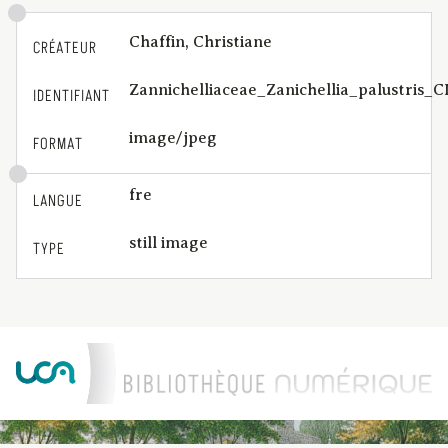
Chaffin, Christiane
CRÉATEUR
Zannichelliaceae_Zanichellia_palustris_
IDENTIFIANT
image/jpeg
FORMAT
fre
LANGUE
still image
TYPE