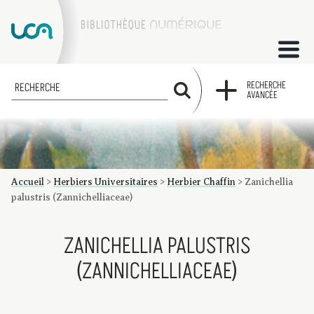
ACCUEIL
RECHERCHE
RECHERCHE
AVANCÉE
COLLECTIONS
FACTUMS
Accueil
>
Herbiers Universitaires
>
Herbier Chaffin
>
Zanichellia
Les factums à la BU
Présentation du corpus de factums de la collection Marie
Bibliographie
Glossaire
Index de recherche
palustris (Zannichelliaceae)
ZANICHELLIA PALUSTRIS
(ZANNICHELLIACEAE)