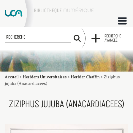
ACCUEIL
RECHERCHE
RECHERCHE
AVANCÉE
COLLECTIONS
FACTUMS
Accueil
>
Herbiers Universitaires
>
Herbier Chaffin
>
Ziziphus
Les factums à la BU
Présentation du corpus de factums de la collection Marie
Bibliographie
Glossaire
Index de recherche
jujuba (Anacardiacees)
ZIZIPHUS JUJUBA (ANACARDIACEES)