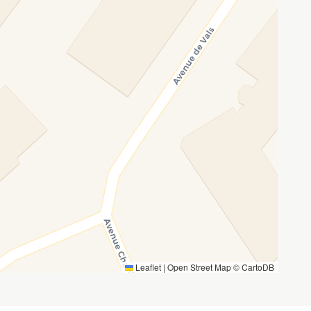
Leaflet
|
Open Street Map ©
CartoDB