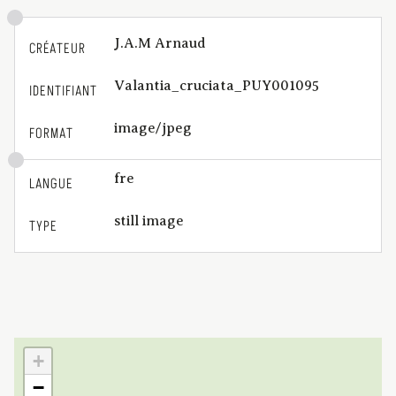
J.A.M Arnaud
CRÉATEUR
Valantia_cruciata_PUY001095
IDENTIFIANT
image/jpeg
FORMAT
fre
LANGUE
still image
TYPE
+
−