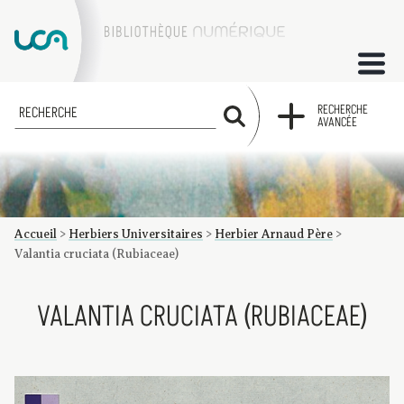
ACCUEIL
RECHERCHE
RECHERCHE
AVANCÉE
COLLECTIONS
FACTUMS
Accueil
>
Herbiers Universitaires
>
Herbier Arnaud Père
>
Les factums à la BU
Présentation du corpus de factums de la collection Marie
Bibliographie
Glossaire
Index de recherche
Valantia cruciata (Rubiaceae)
VALANTIA CRUCIATA (RUBIACEAE)