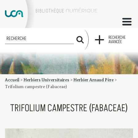
ACCUEIL
RECHERCHE
RECHERCHE
AVANCÉE
COLLECTIONS
FACTUMS
Accueil
>
Herbiers Universitaires
>
Herbier Arnaud Père
>
Les factums à la BU
Présentation du corpus de factums de la collection Marie
Bibliographie
Glossaire
Index de recherche
Trifolium campestre (Fabaceae)
TRIFOLIUM CAMPESTRE (FABACEAE)