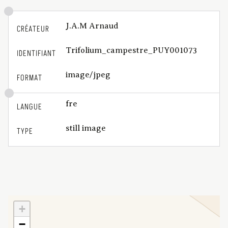
J.A.M Arnaud
CRÉATEUR
Trifolium_campestre_PUY001073
IDENTIFIANT
image/jpeg
FORMAT
fre
LANGUE
still image
TYPE
+
−