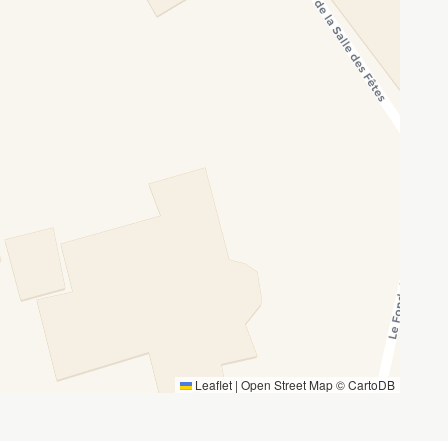
Leaflet
|
Open Street Map ©
CartoDB