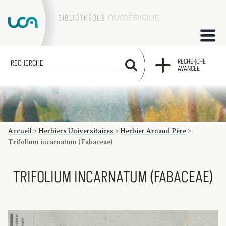
ACCUEIL
RECHERCHE
RECHERCHE
AVANCÉE
COLLECTIONS
FACTUMS
Accueil
>
Herbiers Universitaires
>
Herbier Arnaud Père
>
Les factums à la BU
Présentation du corpus de factums de la collection Marie
Bibliographie
Glossaire
Index de recherche
Trifolium incarnatum (Fabaceae)
TRIFOLIUM INCARNATUM (FABACEAE)