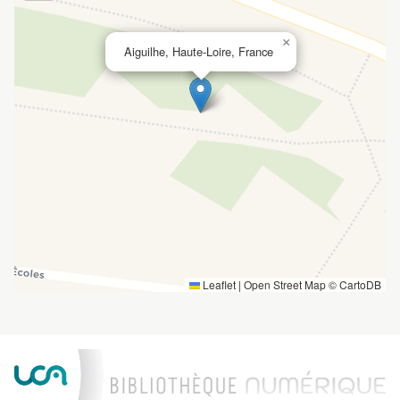
×
Aiguilhe, Haute-Loire, France
Leaflet
|
Open Street Map ©
CartoDB