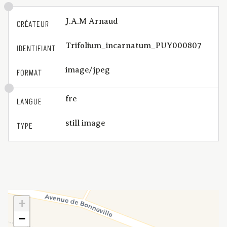
J.A.M Arnaud
CRÉATEUR
Trifolium_incarnatum_PUY000807
IDENTIFIANT
image/jpeg
FORMAT
fre
LANGUE
still image
TYPE
+
−