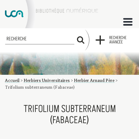
ACCUEIL
RECHERCHE
RECHERCHE
AVANCÉE
COLLECTIONS
FACTUMS
Accueil
>
Herbiers Universitaires
>
Herbier Arnaud Père
>
Les factums à la BU
Présentation du corpus de factums de la collection Marie
Bibliographie
Glossaire
Index de recherche
Trifolium subterraneum (Fabaceae)
TRIFOLIUM SUBTERRANEUM
(FABACEAE)