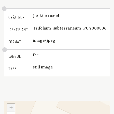
J.A.M Arnaud
CRÉATEUR
Trifolium_subterraneum_PUY000806
IDENTIFIANT
image/jpeg
FORMAT
fre
LANGUE
still image
TYPE
+