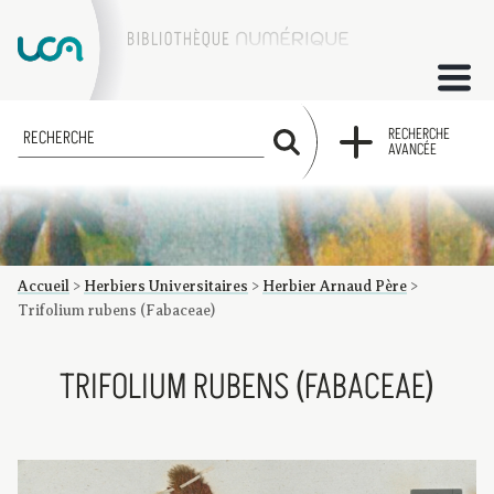
ACCUEIL
RECHERCHE
RECHERCHE
AVANCÉE
COLLECTIONS
FACTUMS
Accueil
>
Herbiers Universitaires
>
Herbier Arnaud Père
>
Les factums à la BU
Présentation du corpus de factums de la collection Marie
Bibliographie
Glossaire
Index de recherche
Trifolium rubens (Fabaceae)
TRIFOLIUM RUBENS (FABACEAE)