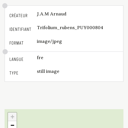
J.A.M Arnaud
CRÉATEUR
Trifolium_rubens_PUY000804
IDENTIFIANT
image/jpeg
FORMAT
fre
LANGUE
still image
TYPE
+
−