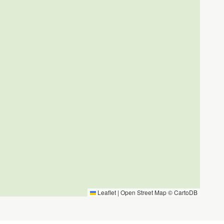
Leaflet
|
Open Street Map ©
CartoDB