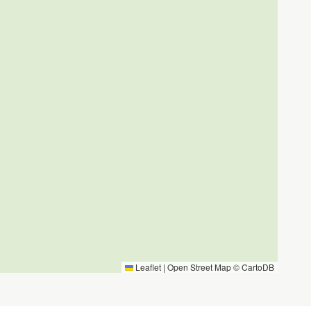
Leaflet
|
Open Street Map ©
CartoDB