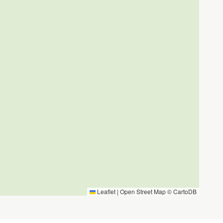
Leaflet
|
Open Street Map ©
CartoDB