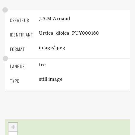
J.A.M Arnaud
CRÉATEUR
Urtica_dioica_PUY000180
IDENTIFIANT
image/jpeg
FORMAT
fre
LANGUE
still image
TYPE
+