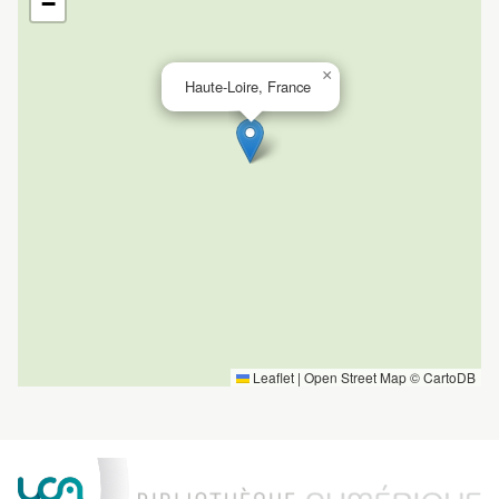
−
×
Haute-Loire, France
Leaflet
|
Open Street Map ©
CartoDB