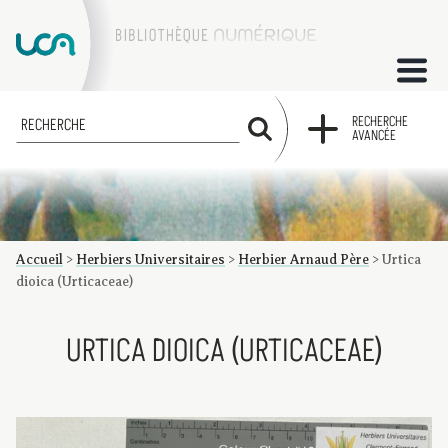
ACCUEIL
RECHERCHE
RECHERCHE
AVANCÉE
COLLECTIONS
FACTUMS
Accueil
>
Herbiers Universitaires
>
Herbier Arnaud Père
>
Urtica
Les factums à la BU
Présentation du corpus de factums de la collection Marie
Bibliographie
Glossaire
Index de recherche
dioica (Urticaceae)
URTICA DIOICA (URTICACEAE)