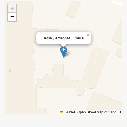
+
−
×
Rethel, Ardennes, France
Leaflet
|
Open Street Map ©
CartoDB