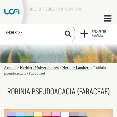
ACCUEIL
RECHERCHE
RECHERCHE
AVANCÉE
COLLECTIONS
FACTUMS
Accueil
>
Herbiers Universitaires
>
Herbier Lambert
>
Robinia
Les factums à la BU
Présentation du corpus de factums de la collection Marie
Bibliographie
Glossaire
Index de recherche
pseudoacacia (Fabaceae)
ROBINIA PSEUDOACACIA (FABACEAE)