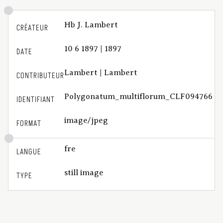
Hb J. Lambert
CRÉATEUR
10 6 1897 | 1897
DATE
Lambert | Lambert
CONTRIBUTEUR
Polygonatum_multiflorum_CLF094766
IDENTIFIANT
image/jpeg
FORMAT
fre
LANGUE
still image
TYPE