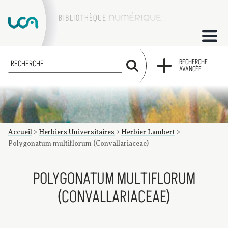
ACCUEIL
RECHERCHE
RECHERCHE
AVANCÉE
COLLECTIONS
FACTUMS
Accueil
>
Herbiers Universitaires
>
Herbier Lambert
>
Les factums à la BU
Présentation du corpus de factums de la collection Marie
Bibliographie
Glossaire
Index de recherche
Polygonatum multiflorum (Convallariaceae)
POLYGONATUM MULTIFLORUM
(CONVALLARIACEAE)