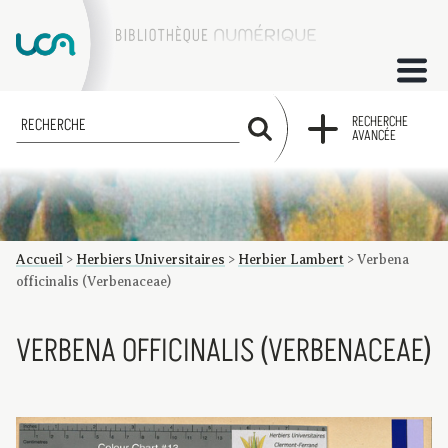
ACCUEIL
RECHERCHE
RECHERCHE
AVANCÉE
COLLECTIONS
FACTUMS
Accueil
>
Herbiers Universitaires
>
Herbier Lambert
>
Verbena
Les factums à la BU
Présentation du corpus de factums de la collection Marie
Bibliographie
Glossaire
Index de recherche
officinalis (Verbenaceae)
VERBENA OFFICINALIS (VERBENACEAE)