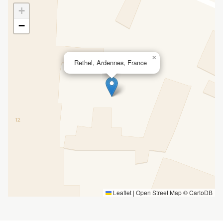
+
−
×
Rethel, Ardennes, France
Leaflet
|
Open Street Map ©
CartoDB