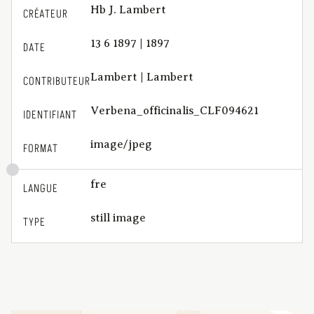
Hb J. Lambert
CRÉATEUR
13 6 1897 | 1897
DATE
Lambert | Lambert
CONTRIBUTEUR
Verbena_officinalis_CLF094621
IDENTIFIANT
image/jpeg
FORMAT
fre
LANGUE
still image
TYPE