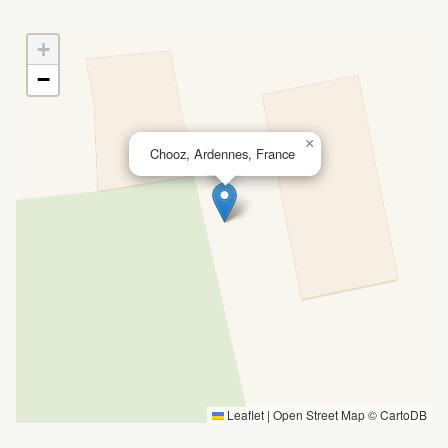
+
−
×
Chooz, Ardennes, France
Leaflet
|
Open Street Map ©
CartoDB