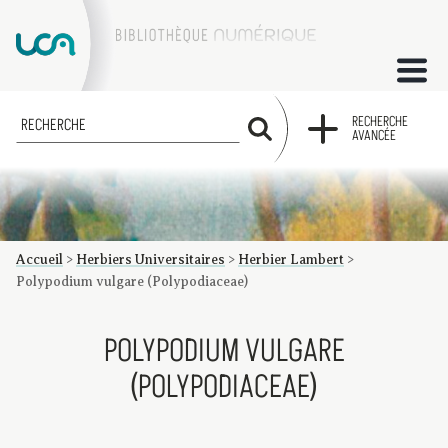
ACCUEIL
RECHERCHE
RECHERCHE
AVANCÉE
COLLECTIONS
FACTUMS
Accueil
>
Herbiers Universitaires
>
Herbier Lambert
>
Les factums à la BU
Présentation du corpus de factums de la collection Marie
Bibliographie
Glossaire
Index de recherche
Polypodium vulgare (Polypodiaceae)
POLYPODIUM VULGARE
(POLYPODIACEAE)