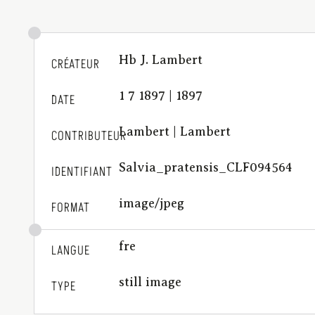
Hb J. Lambert
CRÉATEUR
1 7 1897 | 1897
DATE
Lambert | Lambert
CONTRIBUTEUR
Salvia_pratensis_CLF094564
IDENTIFIANT
image/jpeg
FORMAT
fre
LANGUE
still image
TYPE