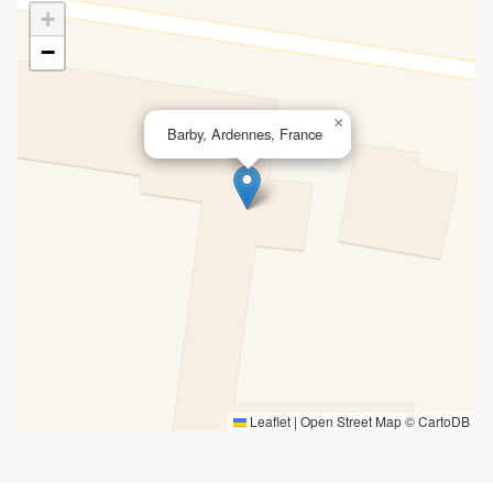
+
−
×
Barby, Ardennes, France
Leaflet
|
Open Street Map ©
CartoDB