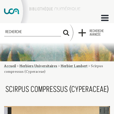
ACCUEIL
RECHERCHE
RECHERCHE
AVANCÉE
COLLECTIONS
FACTUMS
Accueil
>
Herbiers Universitaires
>
Herbier Lambert
>
Scirpus
Les factums à la BU
Présentation du corpus de factums de la collection Marie
Bibliographie
Glossaire
Index de recherche
compressus (Cyperaceae)
SCIRPUS COMPRESSUS (CYPERACEAE)