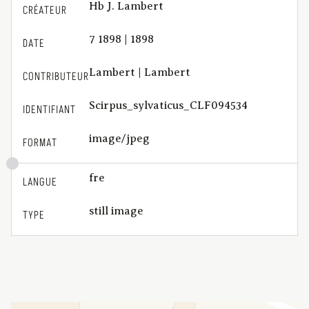
Hb J. Lambert
CRÉATEUR
7 1898 | 1898
DATE
Lambert | Lambert
CONTRIBUTEUR
Scirpus_sylvaticus_CLF094534
IDENTIFIANT
image/jpeg
FORMAT
fre
LANGUE
still image
TYPE