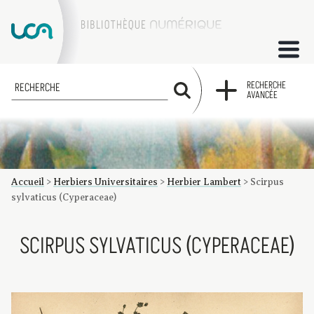
ACCUEIL
RECHERCHE
RECHERCHE
AVANCÉE
COLLECTIONS
FACTUMS
Accueil
>
Herbiers Universitaires
>
Herbier Lambert
>
Scirpus
Les factums à la BU
Présentation du corpus de factums de la collection Marie
Bibliographie
Glossaire
Index de recherche
sylvaticus (Cyperaceae)
SCIRPUS SYLVATICUS (CYPERACEAE)