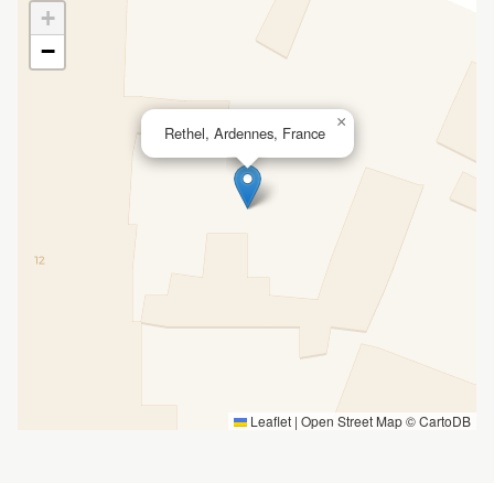
+
−
×
Rethel, Ardennes, France
Leaflet
|
Open Street Map ©
CartoDB