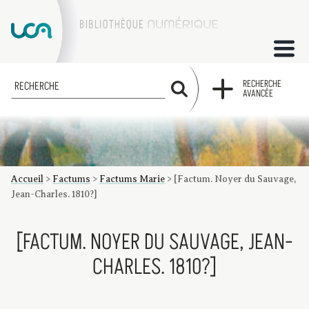
ACCUEIL
RECHERCHE
RECHERCHE
AVANCÉE
COLLECTIONS
FACTUMS
Accueil
>
Factums
>
Factums Marie
>
[Factum. Noyer du Sauvage,
Les factums à la BU
Présentation du corpus de factums de la collection Marie
Bibliographie
Glossaire
Index de recherche
Jean-Charles. 1810?]
[FACTUM. NOYER DU SAUVAGE, JEAN-
CHARLES. 1810?]