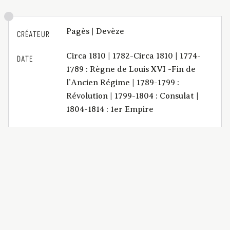
Pagès | Devèze
CRÉATEUR
Circa 1810 | 1782-Circa 1810 | 1774-
DATE
1789 : Règne de Louis XVI -Fin de
l’Ancien Régime | 1789-1799 :
Révolution | 1799-1804 : Consulat |
1804-1814 : 1er Empire
Mémoire pour M. Jean-Charles
DESCRIPTION
Noyer du Sauvage, propriétaire ;
habitant de la ville du Monastier,
département de la Haute-Loire ;
contre Anne-Françoise, se disant
Noyer du Sauvage, mineure, maître
Garron, avoué en la Cour, son
curateur ad hoc, appelans d'un