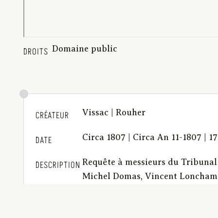
Domaine public
DROITS
Vissac | Rouher
CRÉATEUR
Circa 1807 | Circa An 11-1807 | 1
DATE
Requête à messieurs du Tribunal 
DESCRIPTION
Michel Domas, Vincent Lonchambo
BCU_Factums_M0530
IDENTIFIANT