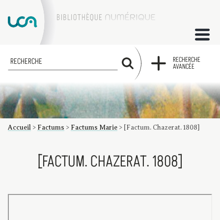
ACCUEIL
RECHERCHE
RECHERCHE
AVANCÉE
COLLECTIONS
FACTUMS
Accueil
>
Factums
>
Factums Marie
>
[Factum. Chazerat. 1808]
Les factums à la BU
Présentation du corpus de factums de la collection Marie
Bibliographie
Glossaire
Index de recherche
[FACTUM. CHAZERAT. 1808]