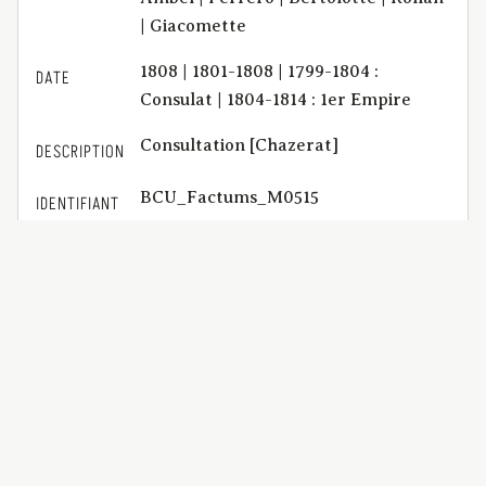
| Giacomette
1808 | 1801-1808 | 1799-1804 :
DATE
Consulat | 1804-1814 : 1er Empire
Consultation [Chazerat]
DESCRIPTION
BCU_Factums_M0515
IDENTIFIANT
application/pdf | 15 p.
FORMAT
de l'imprimerie de Landriot
EDITEUR
(Clermont-Ferrand)
successions | testaments | legs
SUJET
universels | ordre de successions |
coutume d'Auvergne | code
napoléonien | conflit de lois | paterna