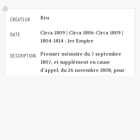
Bru
CRÉATEUR
Circa 1809 | Circa 1806-Circa 1809 |
DATE
1804-1814 : 1er Empire
Premier mémoire du 7 septembre
DESCRIPTION
1807, et supplément en cause
d'appel, du 26 novembre 1808, pour
maître Pierre-Alexis-Louis Bru,
Avocat et premier suppléant du Juge
à Saint-Flour, département du
Cantal ; contre les sieurs Jean Meyre,
greffier du Tribunal de commerce de
Saint-Flour, et François Daubusson,
de Clermont [suivi de] Demande du
12 janvier 1809, en suppression d'un