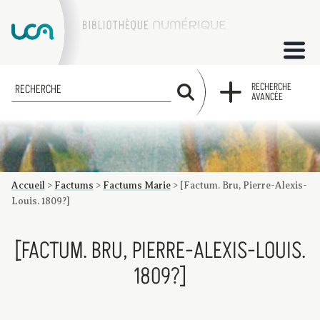
ACCUEIL
RECHERCHE
RECHERCHE
AVANCÉE
COLLECTIONS
FACTUMS
Accueil
>
Factums
>
Factums Marie
>
[Factum. Bru, Pierre-Alexis-
Les factums à la BU
Présentation du corpus de factums de la collection Marie
Bibliographie
Glossaire
Index de recherche
Louis. 1809?]
[FACTUM. BRU, PIERRE-ALEXIS-LOUIS.
1809?]