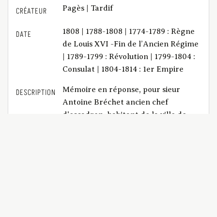
Pagès | Tardif
CRÉATEUR
1808 | 1788-1808 | 1774-1789 : Règne
DATE
de Louis XVI -Fin de l’Ancien Régime
| 1789-1799 : Révolution | 1799-1804 :
Consulat | 1804-1814 : 1er Empire
Mémoire en réponse, pour sieur
DESCRIPTION
Antoine Bréchet ancien chef
d'escadron, habitant de la ville de
Clermont, intimé ; Contre dame
Jeanne-Françoise de Vény, veuve du
sieur Sicaud de Mariol, habitante de
la même ville, appelante d'un
jugement rendu au tribunal
d'arrondissement de Clermont, le 15
août 1807 ; en présence de dame
Marie Avelin, veuve du sieur Vény de