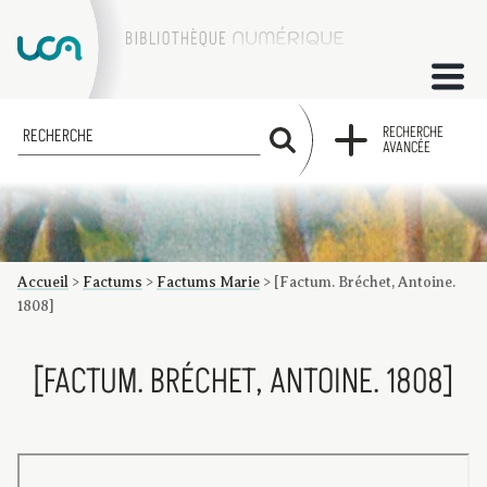
ACCUEIL
RECHERCHE
RECHERCHE
AVANCÉE
COLLECTIONS
FACTUMS
Accueil
>
Factums
>
Factums Marie
>
[Factum. Bréchet, Antoine.
Les factums à la BU
Présentation du corpus de factums de la collection Marie
Bibliographie
Glossaire
Index de recherche
1808]
[FACTUM. BRÉCHET, ANTOINE. 1808]