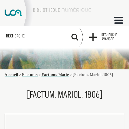
ACCUEIL
RECHERCHE
RECHERCHE
AVANCÉE
COLLECTIONS
FACTUMS
Accueil
>
Factums
>
Factums Marie
>
[Factum. Mariol. 1806]
Les factums à la BU
Présentation du corpus de factums de la collection Marie
Bibliographie
Glossaire
Index de recherche
[FACTUM. MARIOL. 1806]