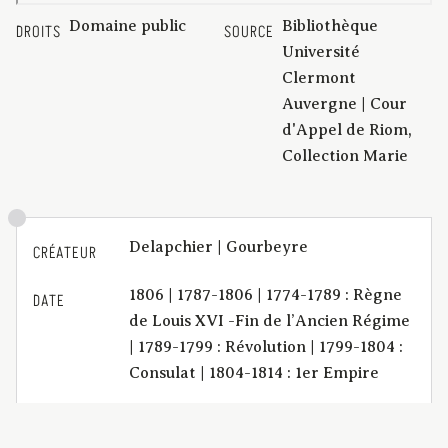
Domaine public
Bibliothèque
DROITS
SOURCE
Université
Clermont
Auvergne | Cour
d'Appel de Riom,
Collection Marie
Delapchier | Gourbeyre
CRÉATEUR
1806 | 1787-1806 | 1774-1789 : Règne
DATE
de Louis XVI -Fin de l’Ancien Régime
| 1789-1799 : Révolution | 1799-1804 :
Consulat | 1804-1814 : 1er Empire
Précis pour la dame de Mariol, et les
DESCRIPTION
sieurs de Vény et de Ribeyre, enfans