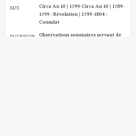
Circa An 10 | 1799-Circa An 10 | 1789-
DATE
1799 : Révolution | 1799-1804 :
Consulat
Observations sommaires servant de
DESCRIPTION
réponse à causes et moyens d'appel
et d'opposition ; pour dame Gilberte-
Antoinette Dagonneau, épouse de
Jean-Chrétien Macheco, autorisée en
justice, habitante de cette ville de
Riom, intimée ; contre Jean-Baptiste
Ribaud-La-Chapelle, habitant du lieu
de la Chapelle-d'Andelot, appelant
d'un jugement rendu au tribunal
d'arrondissement de cette ville, le 11
nivôse an 10. | arbre généalogique.
BCU_Factums_M0235