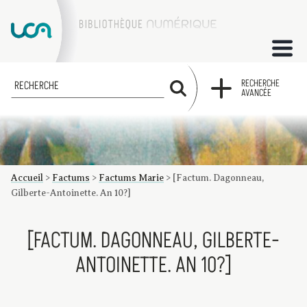
ACCUEIL
RECHERCHE
RECHERCHE
AVANCÉE
COLLECTIONS
FACTUMS
Accueil
>
Factums
>
Factums Marie
>
[Factum. Dagonneau,
Les factums à la BU
Présentation du corpus de factums de la collection Marie
Bibliographie
Glossaire
Index de recherche
Gilberte-Antoinette. An 10?]
[FACTUM. DAGONNEAU, GILBERTE-
ANTOINETTE. AN 10?]