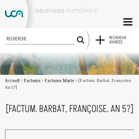
ACCUEIL
RECHERCHE
RECHERCHE
AVANCÉE
COLLECTIONS
FACTUMS
Accueil
>
Factums
>
Factums Marie
>
[Factum. Barbat, Françoise.
Les factums à la BU
Présentation du corpus de factums de la collection Marie
Bibliographie
Glossaire
Index de recherche
An 5?]
[FACTUM. BARBAT, FRANÇOISE. AN 5?]