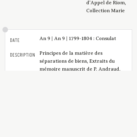
d'Appel de Riom,
Collection Marie
An 9 | An 9 | 1799-1804 : Consulat
DATE
Principes de la matière des
DESCRIPTION
séparations de biens, Extraits du
mémoire manuscrit de P. Andraud,
ancien jurisconsulte ; pour la Dame
**.
BCU_Factums_M0150
IDENTIFIANT
application/pdf | 8 p.
FORMAT
De l'imprimerie de Landriot (Riom)
EDITEUR