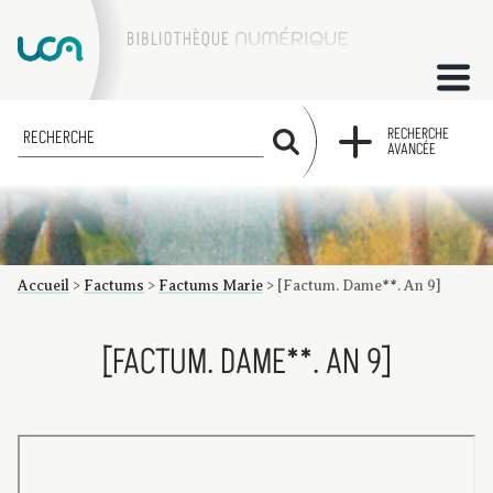
ACCUEIL
RECHERCHE
RECHERCHE
AVANCÉE
COLLECTIONS
FACTUMS
Accueil
>
Factums
>
Factums Marie
>
[Factum. Dame**. An 9]
Les factums à la BU
Présentation du corpus de factums de la collection Marie
Bibliographie
Glossaire
Index de recherche
[FACTUM. DAME**. AN 9]