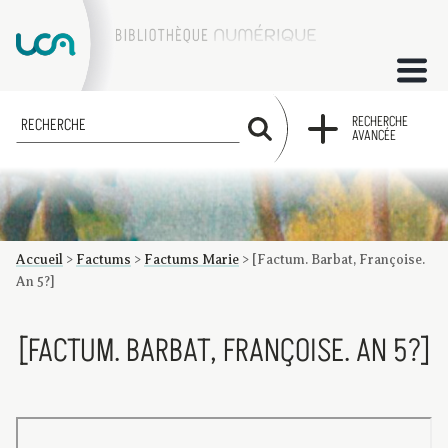
ACCUEIL
RECHERCHE
RECHERCHE
AVANCÉE
COLLECTIONS
FACTUMS
Accueil
>
Factums
>
Factums Marie
>
[Factum. Barbat, Françoise.
Les factums à la BU
Présentation du corpus de factums de la collection Marie
Bibliographie
Glossaire
Index de recherche
An 5?]
[FACTUM. BARBAT, FRANÇOISE. AN 5?]