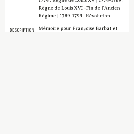
1774 : Règne de Louis XV | 1774-1789 :
Règne de Louis XVI -Fin de l’Ancien
Régime | 1789-1799 : Révolution
Mémoire pour Françoise Barbat et
DESCRIPTION
Hugues Mazeyrat, son mari, de lui
autorisée, intimés ; contre Marie-
Rose Barbat, Antoine Courbeyre, son
mari, de lui autorisée ; Jeanne Barbat
et Claude Triozon, son mari, de lui
autorisée ; et Marie Barbat, fille
majeure, appelans d'un jugement
rendu au ci-devant tribunal civil du
Puy-de-Dôme, le 16 frimaire an 5. |
Annotations manuscrites.
BCU_Factums_M0140
IDENTIFIANT
application/pdf | 19 p.