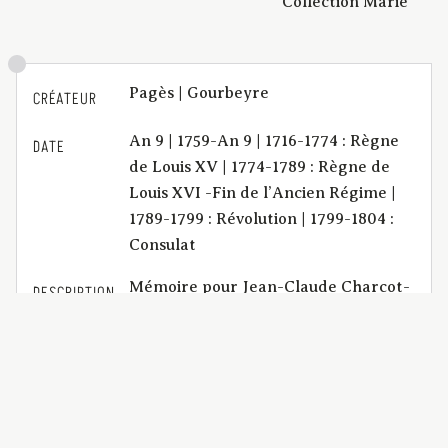
Collection Marie
Pagès | Gourbeyre
CRÉATEUR
An 9 | 1759-An 9 | 1716-1774 : Règne
DATE
de Louis XV | 1774-1789 : Règne de
Louis XVI -Fin de l’Ancien Régime |
1789-1799 : Révolution | 1799-1804 :
Consulat
Mémoire pour Jean-Claude Charcot-
DESCRIPTION
Corléas, habitant de la ville de Lyon,
appelant de deux jugemens rendus,
l'un au ci-devant tribunal civil du
département de l'Ain, le 21 ventôse
an 8 ; l'autre au tribunal civil de
Bourg, chef-lieu du département de