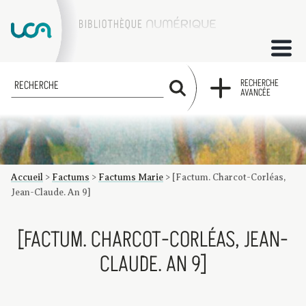
ACCUEIL
RECHERCHE
RECHERCHE
AVANCÉE
COLLECTIONS
FACTUMS
Accueil
>
Factums
>
Factums Marie
>
[Factum. Charcot-Corléas,
Les factums à la BU
Présentation du corpus de factums de la collection Marie
Bibliographie
Glossaire
Index de recherche
Jean-Claude. An 9]
[FACTUM. CHARCOT-CORLÉAS, JEAN-
CLAUDE. AN 9]